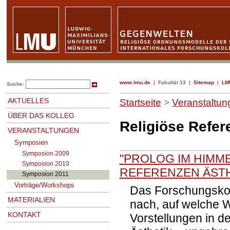
www.lmu.de
|
Fakultät 13
|
Sitemap
|
LMU
Suche:
AKTUELLES
Startseite
>
Veranstaltun
ÜBER DAS KOLLEG
Religiöse Refer
VERANSTALTUNGEN
Symposien
Symposion 2009
"PROLOG IM HIMMEL
Symposion 2010
REFERENZEN ÄST
Symposion 2011
Vorträge/Workshops
Das Forschungskol
MATERIALIEN
nach, auf welche W
KONTAKT
Vorstellungen in d