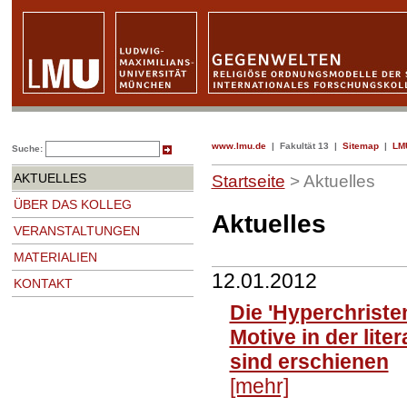
www.lmu.de
|
Fakultät 13
|
Sitemap
|
LMU
Suche:
AKTUELLES
Startseite
> Aktuelles
ÜBER DAS KOLLEG
Aktuelles
VERANSTALTUNGEN
MATERIALIEN
12.01.2012
KONTAKT
Die 'Hyperchristen
Motive in der lit
sind erschienen
[mehr]